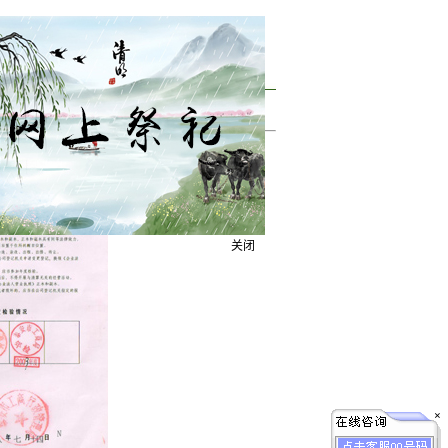
园(泰安冠邑泰山陵公园)
关闭
×