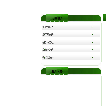
亲情服务
便民服务
鲜花装饰
墓穴改造
车辆交通
礼仪落葬
名人脉络